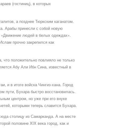
раев (гостиниц), в которых
алитов, а позднее Тюркским каганатом.
а. Арабы принесли с собой новую
е «Движение людей в белых одеждах».
Ислам прочно закрепился как
а, что положительно повлияло не только
ляется Абу Али Ибн Сина, известный в
и, и в итоге войска Чингиз-хана. Город
ом пути, Бухара быстро восстановилась.
ьным центром, но уже при его внуке
четей, которыми теперь славится Бухара.
сюда столицу из Самарканда. А на месте
орой половине XIX века город, как и