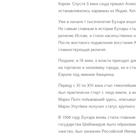
Киром. Спустя 3 века сюда пришел Алекса
останавливались караваны из Индии, Кита
Уже в начале I тысячелетия Бухара вошл
Но самым главным в истории Бухары ста
религию Ислам, и стали насильственно 
После жестокого подавления восстания А
главенствующая религия.
Позднее, в IX веке, к власти приходит 
на торговлю и экономику города, но и с
Европе под именем Авиценна.
Период с XI по XIII века стал тяжелейши
был практически стерт с лица земли, а 
Марко Поло побывавший здесь, описывал 
Мирзо Улугбеке получил статус крупного
В 1506 году Бухара вновь стала главным
государства Шейбанидов было образовано 
ханство, был захвачен Российской Импер