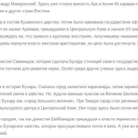
ндр Македонский. Здесь уже стояла крепость Арк и более 60 караван-са
я и других стран Востока.
а в состав Кушанского царства, потом была завоевана государством эфт
л ее захват Арабами, пришедшими в Центральную Азию в начале VII век
насаждать ее, что привело к крупному восстанию, получившему названи
рабы вернули власть местным аристократам, но цель была достигнута: 
династия Саманидов, которая сделала Бухару столицей своего государств
тало толчком для развития науки. Особо среди других ученых здесь выде
м в истории Бухары. Сначала город захватили караханиды, затем каракита
жителей увели в рабство. Но, будучи важным пунктом на Великом Шелков
Бухару как «город большого величия». При Темуре город стал регионал
 культурного центра в Центральной Азии. Уже тогда здесь были сотни ме
 городом, так как династия Шейбанидов пришедшая к власти перенесла 
Бухарское ханство, которое просуществовало почти 4 века. А уже во вт
ией.