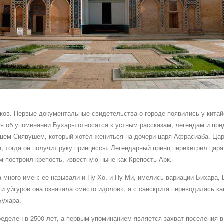
ков. Первые документальные свидетельства о городе появились у китайс
ия об упоминании Бухары относятся к устным рассказам, легендам и пре
нцем Сиявушем, который хотел жениться на дочери царя Афрасиаба. Цар
, тогда он получит руку принцессы. Легендарный принц перехитрил царя 
м построил крепость, известную ныне как Крепость Арк.
 много имен: ее называли и Пу Хо, и Ну Ми, имелись вариации Бихара, 
 и уйгуров она означала «место идолов», а с санскрита переводилась к
Бухара.
еделен в 2500 лет, а первым упоминанием является захват поселения в