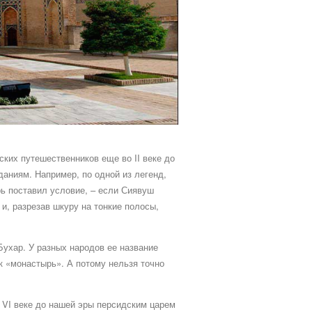
ких путешественников еще во II веке до
даниям. Например, по одной из легенд,
ь поставил условие, – если Сиявуш
и, разрезав шкуру на тонкие полосы,
Бухар. У разных народов ее название
ак «монастырь». А потому нельзя точно
 VI веке до нашей эры персидским царем