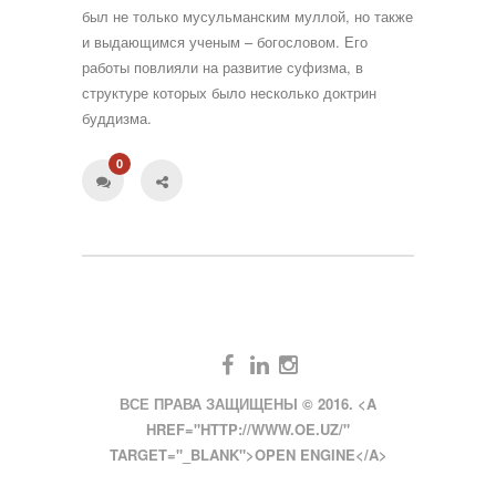
был не только мусульманским муллой, но также
и выдающимся ученым – богословом. Его
работы повлияли на развитие суфизма, в
структуре которых было несколько доктрин
буддизма.
0
ВСЕ ПРАВА ЗАЩИЩЕНЫ © 2016. <A
HREF="HTTP://WWW.OE.UZ/"
TARGET="_BLANK">OPEN ENGINE</A>