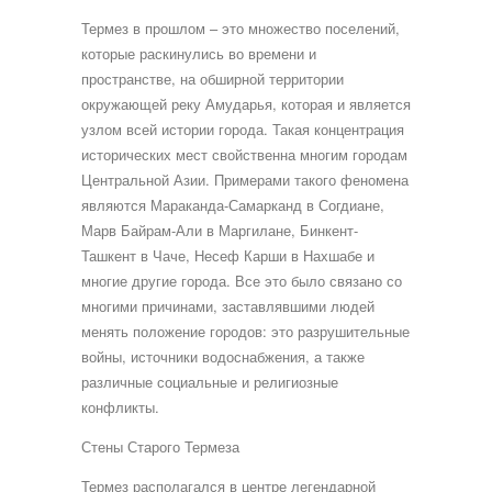
Термез в прошлом – это множество поселений,
которые раскинулись во времени и
пространстве, на обширной территории
окружающей реку Амударья, которая и является
узлом всей истории города. Такая концентрация
исторических мест свойственна многим городам
Центральной Азии. Примерами такого феномена
являются Мараканда-Самарканд в Согдиане,
Марв Байрам-Али в Маргилане, Бинкент-
Ташкент в Чаче, Несеф Карши в Нахшабе и
многие другие города. Все это было связано со
многими причинами, заставлявшими людей
менять положение городов: это разрушительные
войны, источники водоснабжения, а также
различные социальные и религиозные
конфликты.
Стены Старого Термеза
Термез располагался в центре легендарной