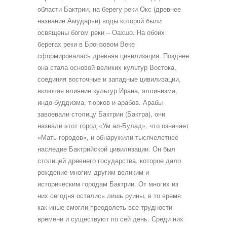
области Бактрии, на берегу реки Окс (древнее
название Амударьи) воды которой были
освящены богом реки – Оахшо. На обоих
берегах реки в Бронзовом Веке
сформировалась древняя цивилизация. Позднее
она стала основой великих культур Востока,
соединяя восточные и западные цивилизации,
включая влияние культур Ирана, эллинизма,
индо-буддизма, тюрков и арабов. Арабы
завоевали столицу Бактрии (Бактра), они
назвали этот город «Ум ал-Булад», что означает
«Мать городов», и обнаружили тысячелетнее
наследие Бактрийской цивилизации. Он был
столицей древнего государства, которое дало
рождение многим другим великим и
историческим городам Бактрии. От многих из
них сегодня остались лишь руины, в то время
как иные смогли преодолеть все трудности
времени и существуют по сей день. Среди них