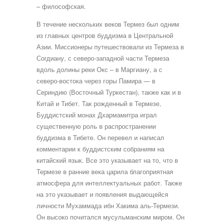
– философская.
В течение нескольких веков Термез был одним
из главных центров буддизма в Центральной
Азии. Миссионеры путешествовали из Термеза в
Согдиану, с северо-западной части Термеза
вдоль долины реки Окс – в Маргиану, а с
северо-востока через горы Памира — в
Сериндию (Восточный Туркестан), также как и в
Китай и Тибет. Так рожденный в Термезе,
Буддистский монах Дхармамитра играл
существенную роль в распространении
буддизма в Тибете. Он перевел и написал
комментарии к буддистским собраниям на
китайский язык. Все это указывает на то, что в
Термезе в ранние века царила благоприятная
атмосфера для интеллектуальных работ. Также
на это указывает и появления выдающейся
личности Мухаммада ибн Хакима аль-Термези.
Он высоко почитался мусульманским миром. Он