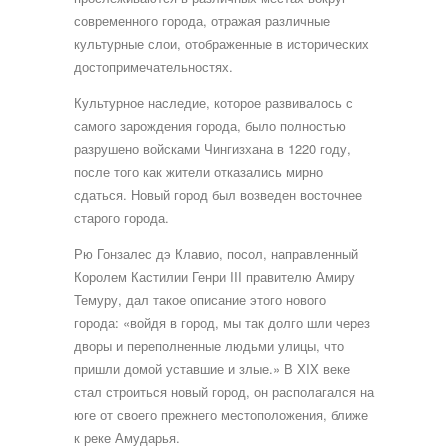
современного города, отражая различные
культурные слои, отображенные в исторических
достопримечательностях.
Культурное наследие, которое развивалось с
самого зарождения города, было полностью
разрушено войсками Чингизхана в 1220 году,
после того как жители отказались мирно
сдаться. Новый город был возведен восточнее
старого города.
Рю Гонзалес дэ Клавио, посол, направленный
Королем Кастилии Генри III правителю Амиру
Темуру, дал такое описание этого нового
города: «войдя в город, мы так долго шли через
дворы и переполненные людьми улицы, что
пришли домой уставшие и злые.» В XIX веке
стал строиться новый город, он располагался на
юге от своего прежнего местоположения, ближе
к реке Амударья.