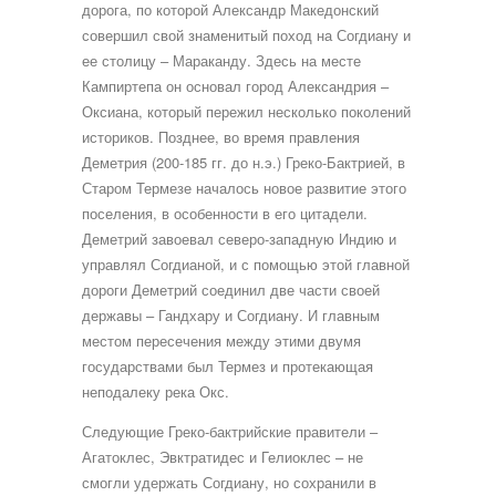
дорога, по которой Александр Македонский
совершил свой знаменитый поход на Согдиану и
ее столицу – Мараканду. Здесь на месте
Кампиртепа он основал город Александрия –
Оксиана, который пережил несколько поколений
историков. Позднее, во время правления
Деметрия (200-185 гг. до н.э.) Греко-Бактрией, в
Старом Термезе началось новое развитие этого
поселения, в особенности в его цитадели.
Деметрий завоевал северо-западную Индию и
управлял Согдианой, и с помощью этой главной
дороги Деметрий соединил две части своей
державы – Гандхару и Согдиану. И главным
местом пересечения между этими двумя
государствами был Термез и протекающая
неподалеку река Окс.
Следующие Греко-бактрийские правители –
Агатоклес, Эвктратидес и Гелиоклес – не
смогли удержать Согдиану, но сохранили в