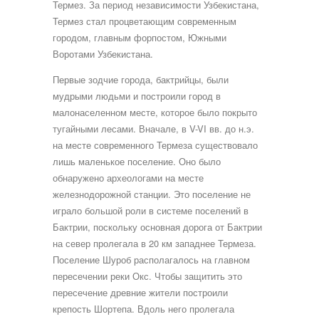
Термез. За период независимости Узбекистана,
Термез стал процветающим современным
городом, главным форпостом, Южными
Воротами Узбекистана.
Первые зодчие города, бактрийцы, были
мудрыми людьми и построили город в
малонаселенном месте, которое было покрыто
тугайными лесами. Вначале, в V-VI вв. до н.э.
на месте современного Термеза существовало
лишь маленькое поселение. Оно было
обнаружено археологами на месте
железнодорожной станции. Это поселение не
играло большой роли в системе поселений в
Бактрии, поскольку основная дорога от Бактрии
на север пролегала в 20 км западнее Термеза.
Поселение Шуроб располагалось на главном
пересечении реки Окс. Чтобы защитить это
пересечение древние жители построили
крепость Шортепа. Вдоль него пролегала